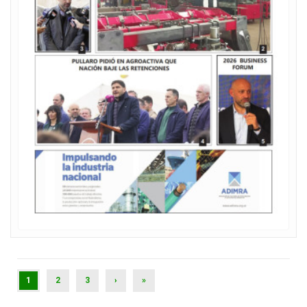
(CURRENT)
1
2
3
›
»