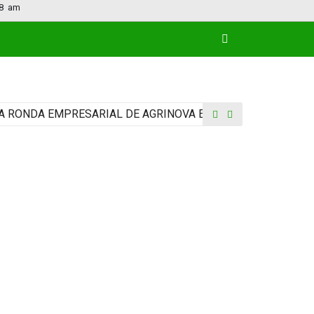
8
am
ONDA EMPRESARIAL DE AGRINOVA EN LA RURAL
idear