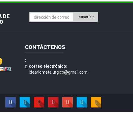
 DE
suscribir
O
CONTÁCTENOS
:
correo electrónico:
ideariometalurgico@gmail.com.