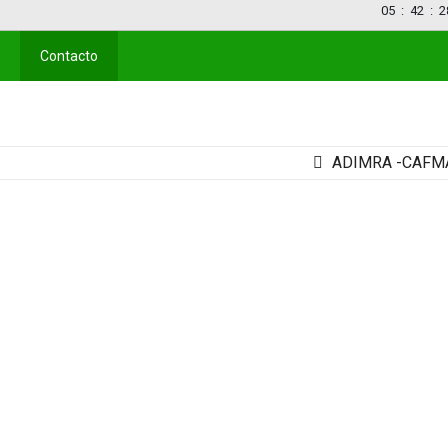
05
:
42
:
2
Contacto
ADIMRA -CAFMA R