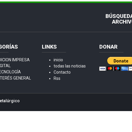
BÚSQUEDA
ARCHIV
GORÍAS
LINKS
DONAR
DICION IMPRESA
inicio
IGITAL
todas las noticias
ECNOLOGÍA
Contacto
NTERÉS GENERAL
Rss
etalúrgico